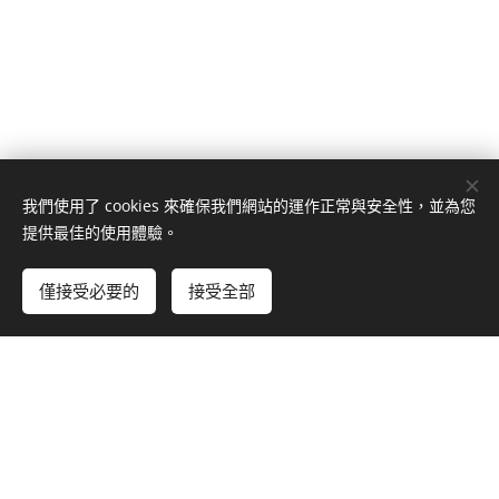
我們使用了 cookies 來確保我們網站的運作正常與安全性，並為您
提供最佳的使用體驗。
僅接受必要的
接受全部
地址：
新北市泰山區貴陽街90巷8號
（近北捷丹鳳站1號出口；機捷泰山貴和站）
電話號碼
：
(02)2906-7700